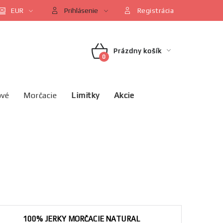
údajov
EUR
Kontakt
Blog
Partneri
Prihlásenie
Registrácia
Prázdny košík
NÁKUPNÝ
KOŠÍK
ové
Morčacie
Limitky
Akcie
100% JERKY MORČACIE NATURAL