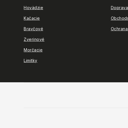
e
Hovädzie
Doprava
Kačacie
Obchod
Bravčové
Ochrana
Zverinové
Morčacie
Limitky