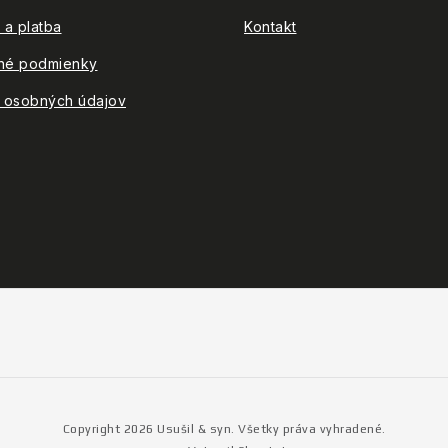
 a platba
Kontakt
né podmienky
 osobných údajov
Copyright 2026
Usušil & syn
. Všetky práva vyhradené.