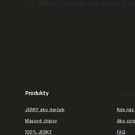
Sledujte nás na Instagr
Z
á
Produkty
Inform
p
ä
JERKY ako darček
Kde nás 
t
Mäsové chipsy
Ako vzn
i
100% JERKY
FAQ