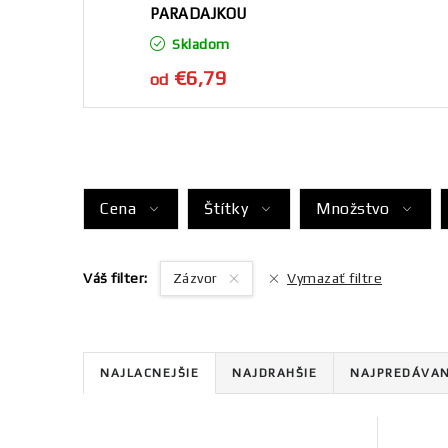
PARADAJKOU
Skladom
€6,79
od
Cena
Štítky
Množstvo
Váš filter:
Zázvor
Vymazať filtre
R
NAJLACNEJŠIE
NAJDRAHŠIE
NAJPREDÁVAN
a
V
d