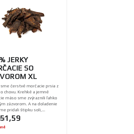
% JERKY
ČACIE SO
VOROM XL
i sme čerstvé morčacie prsia z
o chovu. Krehké a jemné
ie mäso sme zvýraznili ľahko
vým zázvorom. A na doladenie
me pridali štipku soli,...
51,59
tková
,80
ané