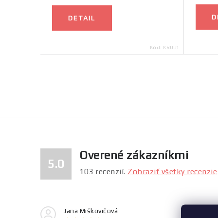
o
v
v
D
DETAIL
Kód:
KR001
O
v
l
á
Overené zákazníkmi
d
5.0
a
103
recenzií.
Zobraziť všetky recenzie
c
i
Jana Miškovičová
To