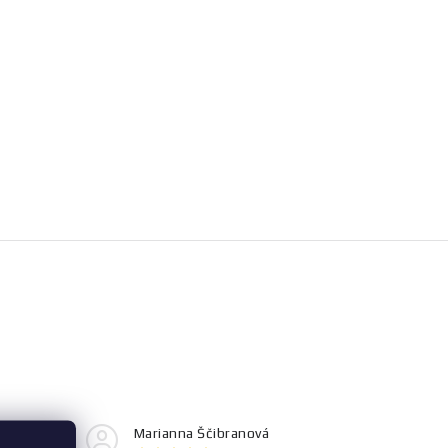
Marianna Ščibranová