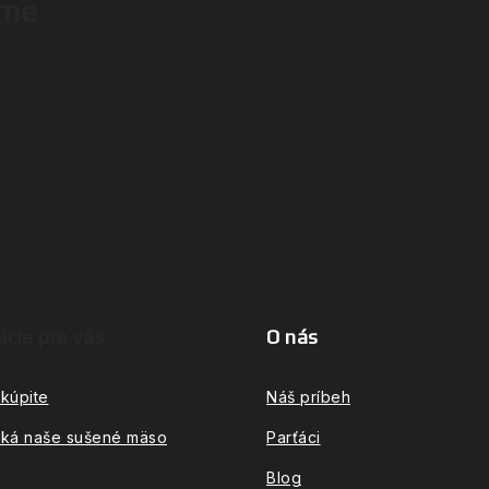
ame
ácie pre vás
O nás
kúpite
Náš príbeh
iká naše sušené mäso
Parťáci
Blog