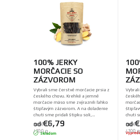
ý
e
p
n
i
i
s
e
p
p
100% JERKY
100
r
r
MORČACIE SO
MOR
o
ZÁZVOROM
ZÁZ
o
d
Vybrali sme čerstvé morčacie prsia z
Vybral
d
českého chovu. Krehké a jemné
českéh
u
morčacie mäso sme zvýraznili ľahko
morčac
u
štipľavým zázvorom. A na doladenie
štipľa
k
chuti sme pridali štipku soli,...
chuti s
k
€6,79
€
od
od
t
Jednotková
Jedno
od €11,19
od €9
t
cena:
cena:
/ 100 g
/ 100 g
Vypred
Skladom
o