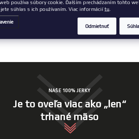
web používa súbory cookie. Ďalším prechádzaním tohto w
ujete súhlas s ich používaním. Viac informácií
tu
.
hle dodanie. Vynikajúca chuť a
skvelý snak na cesty alebo len ta
avenie
ríjemný pozdrav na dodanej
a chutí aj deťom.
Odmietnuť
Súhl
Ďakujem pekne a určite budem
dnávať.
NAŠE 100% JERKY
Je to oveľa viac ako „len“
trhané mäso