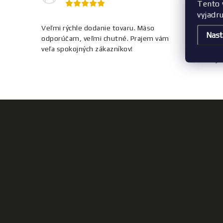
e
Tento 
vyjadr
p
Veľmi rýchle dodanie tovaru. Mäso
Veľmi rýc
r
Nast
odporúčam, veľmi chutné. Prajem vám
ešte aj p
v
veľa spokojných zákazníkov!
škatuli. 
ešte obje
k
y
v
ý
p
i
s
u