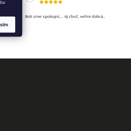
ebu
k k telke
Boli sme spokojní.... Aj chuť, veľmi dobrá..
asím