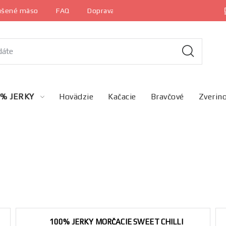
sušené mäso
FAQ
Doprava a platba
Ochrana osobných 
0% JERKY
Hovädzie
Kačacie
Bravčové
Zverin
100% JERKY MORČACIE SWEET CHILLI