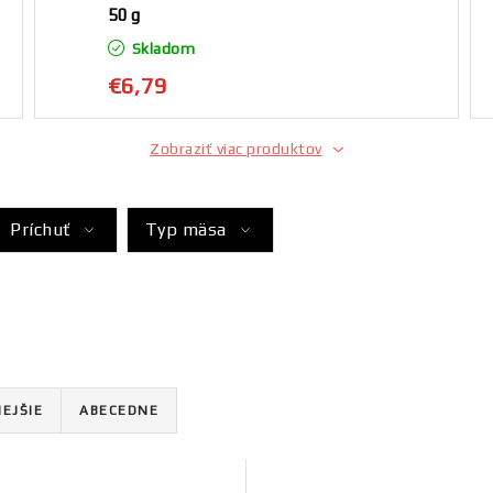
50 g
Skladom
€6,79
Zobraziť viac produktov
Príchuť
Typ mäsa
EJŠIE
ABECEDNE