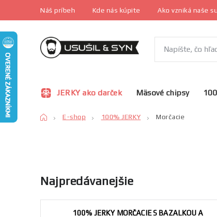
Prejsť
Náš príbeh
Kde nás kúpite
Ako vzniká naše 
na
obsah
JERKY ako darček
Mäsové chipsy
10
Domov
E-shop
100% JERKY
Morčacie
Najpredávanejšie
100% JERKY MORČACIE S BAZALKOU A