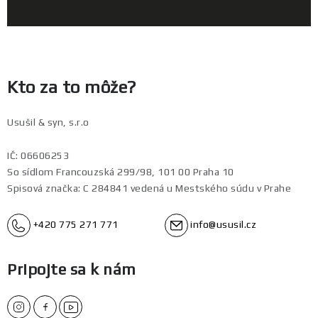
Morčacie
Limitky
Akcie
Kto za to môže?
E-shop
Usušil & syn, s.r.o
IČ: 06606253
Náš príbeh
Kde nás kúpite
So sídlom Francouzská 299/98, 101 00 Praha 10
Ako vzniká naše sušené mäso
FAQ
Doprava a platba
Spisová značka: C 284841 vedená u Mestského súdu v Prahe
Ochrana osobných údajov
Kontakt
Blog
Partneri
+420 775 271 771
info@ususil.cz
Pripojte sa k nám