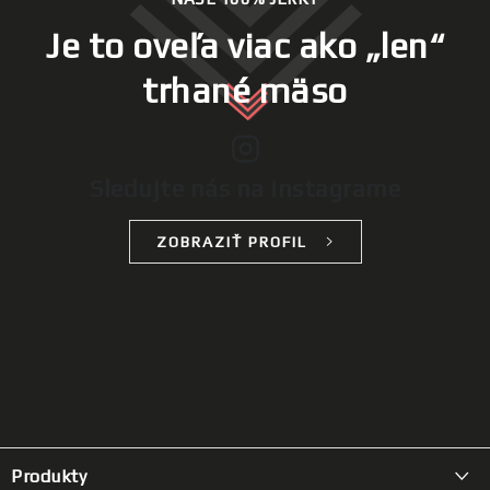
Je to oveľa viac ako „len“
trhané mäso
Sledujte nás na Instagrame
ZOBRAZIŤ PROFIL
Z
á
Produkty
p