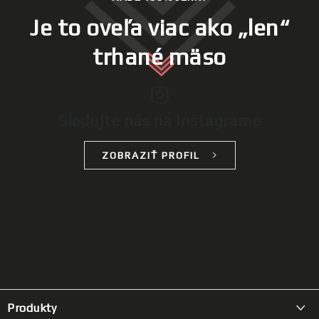
Je to oveľa viac ako „len“
trhané mäso
Sledujte nás na Instagrame
ZOBRAZIŤ PROFIL
Z
á
Produkty
p