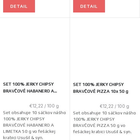
DETAIL
DETAIL
SET 100% JERKY CHIPSY
SET 100% JERKY CHIPSY
BRAVČOVÉ HABANERO A
BRAVČOVÉ PIZZA 10x 50 g
LIMETKA 10x 50 g
Jednotková
Jednotková
€12,22 / 100 g
€12,22 / 100 g
cena:
cena:
Set obsahuje 10 sáčkov nášho
Set obsahuje 10 sáčkov nášho
100% JERKY CHIPSY
100% JERKY CHIPSY
BRAVČOVÉ HABANERO A
BRAVČOVÉ PIZZA 50 g vo
LIMETKA 50 g vo fešáckej
fešáckej krabici Usušil & syn.
krabici Usušil & syn.