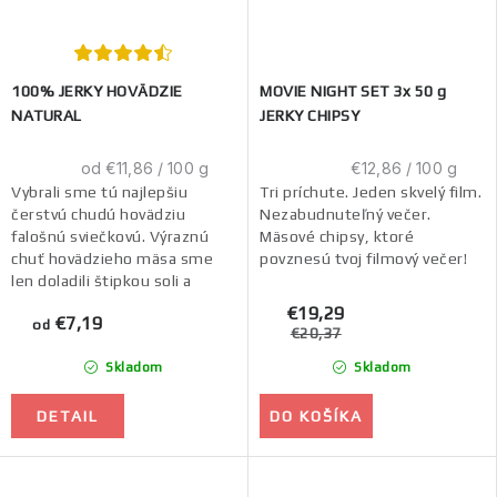
100% JERKY HOVÄDZIE
MOVIE NIGHT SET 3x 50 g
NATURAL
JERKY CHIPSY
Jednotková
Jednotková
od €11,86 / 100 g
€12,86 / 100 g
cena:
cena:
Vybrali sme tú najlepšiu
Tri príchute. Jeden skvelý film.
čerstvú chudú hovädziu
Nezabudnuteľný večer.
falošnú sviečkovú. Výraznú
Mäsové chipsy, ktoré
chuť hovädzieho mäsa sme
povznesú tvoj filmový večer!
len doladili štipkou soli a
usušili. Vychutnáš si tak
€19,29
€7,19
prirodzenú lahodnú chuť...
od
€20,37
Skladom
Skladom
DETAIL
DO KOŠÍKA