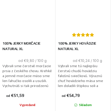
100% JERKY MORČACIE
100% JERKY HOVÄDZIE
NATURAL XL
NATURAL XL
Jednotková
Jednotková
od €9,80 / 100 g
od €10,24 / 100 g
cena:
cena:
Vybrali sme čerstvé morčacie
Vybrali sme tú najlepšiu
prsia z českého chovu. Krehké
čerstvú chudú hovädziu
a jemné morčacie mäso sme
falošnú sviečkovú. Výraznú
len ľahučko osolili a usušili.
chuť hovädzieho mäsa sme
Vychutnáš si tak prirodzenú
len doladili štipkou soli a
lahodnú chuť mäsa bez
usušili. Vychutnáš si tak
€51,59
€54,79
ďalších...
prirodzenú lahodnú chuť...
od
od
Vypredané
Skladom