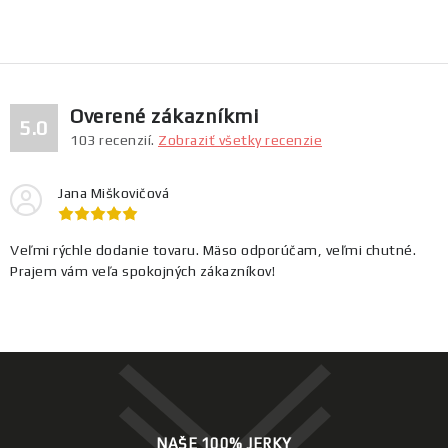
c
á
n
i
k
e
o
p
v
r
Overené zákazníkmi
5.0
a
v
103
recenzií.
Zobraziť všetky recenzie
n
k
i
y
Jana Miškovičová
e
v
ý
Veľmi rýchle dodanie tovaru. Mäso odporúčam, veľmi chutné.
p
Prajem vám veľa spokojných zákazníkov!
i
s
u
NAŠE 100% JERKY