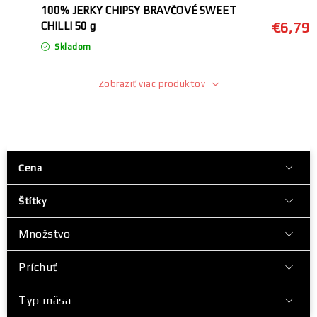
Morčacie
100% JERKY CHIPSY BRAVČOVÉ SWEET
€6,79
CHILLI 50 g
Limitky
Skladom
Akcie
Zobraziť viac produktov
E-shop
FILTROVAŤ PRODUKTY
Náš príbeh
Kde nás kúpite
Cena
Ako vzniká naše sušené mäso
FAQ
Doprava a platba
Štítky
Ochrana osobných údajov
Kontakt
Blog
Partneri
Množstvo
Príchuť
Typ mäsa