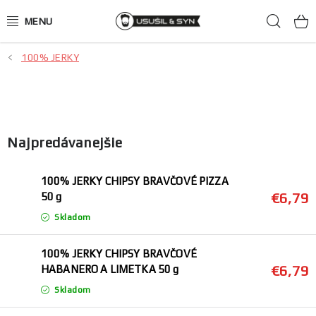
Prejsť
Hľad
na
obsah
100% JERKY
JERKY ako darček
Mäsové chipsy
100% JERKY
Najpredávanejšie
Hovädzie
100% JERKY CHIPSY BRAVČOVÉ PIZZA
€6,79
50 g
Kačacie
Skladom
Bravčové
100% JERKY CHIPSY BRAVČOVÉ
€6,79
HABANERO A LIMETKA 50 g
Zverinové
Skladom