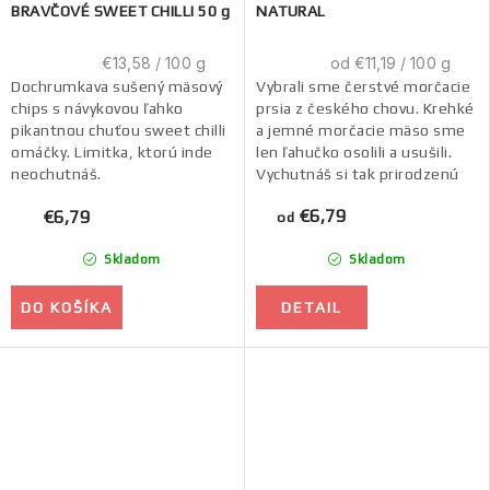
BRAVČOVÉ SWEET CHILLI 50 g
NATURAL
Jednotková
Jednotková
€13,58 / 100 g
od €11,19 / 100 g
cena:
cena:
Dochrumkava sušený mäsový
Vybrali sme čerstvé morčacie
chips s návykovou ľahko
prsia z českého chovu. Krehké
pikantnou chuťou sweet chilli
a jemné morčacie mäso sme
omáčky. Limitka, ktorú inde
len ľahučko osolili a usušili.
neochutnáš.
Vychutnáš si tak prirodzenú
lahodnú chuť mäsa bez
€6,79
€6,79
ďalších...
od
Skladom
Skladom
DO KOŠÍKA
DETAIL