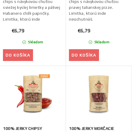
chips s návykovou chuťou
chips s návykovou chuťou
sviežej kyslej limetky a pálivej
pravej talianskej pizze.
Habanero chilli papričky.
Limitka, ktorú inde
Limitka, ktorú inde
neochutnáš.
neochutnáš.
€6,79
€6,79
Skladom
Skladom
DO KOŠÍKA
DO KOŠÍKA
100% JERKY CHIPSY
100% JERKY MORČACIE