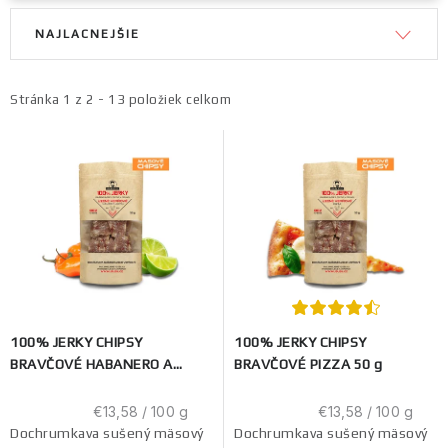
V
R
NAJLACNEJŠIE
ý
a
p
d
i
e
Stránka
1
z
2
-
13
položiek celkom
s
n
p
i
r
e
o
p
d
r
u
o
k
d
t
u
100% JERKY CHIPSY
100% JERKY CHIPSY
o
k
BRAVČOVÉ HABANERO A
BRAVČOVÉ PIZZA 50 g
v
t
LIMETKA 50 g
o
Jednotková
Jednotková
€13,58 / 100 g
€13,58 / 100 g
cena:
cena:
Dochrumkava sušený mäsový
Dochrumkava sušený mäsový
v