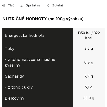
Tlač
Opýtať sa
Zdieľať
NUTRIČNÉ HODNOTY (na 100g výrobku)
1350 kJ / 322
Energetická hodnota
kcal
Tuky
2,5 g
- z toho nasycené mastné
0,8 g
kyseliny
Sacharidy
7,9 g
- z toho cukry
5,1 g
Bielkoviny
65,9 g