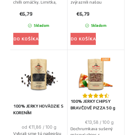
chilli omáčky. Limitka,
zvýraznili našou
ktorú inde neochutnáš.
návykovou ľahko
€6,79
€6,79
pikantnou sweet chilli
omáčkou.
Skladom
Skladom
DO KOŠÍKA
DO KOŠÍKA
100% JERKY CHIPSY
100% JERKY HOVÄDZIE S
BRAVČOVÉ PIZZA 50 g
KORENÍM
Jednotková
€13,58 / 100 g
Jednotková
od €11,86 / 100 g
cena:
Dochrumkava sušený
cena:
Vybrali sme tú najlepšiu
mäsový chips s