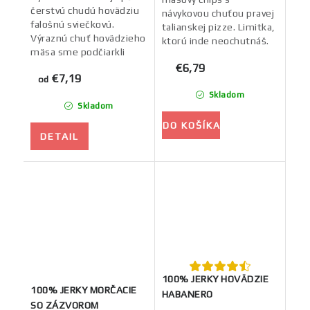
čerstvú chudú hovädziu
návykovou chuťou pravej
falošnú sviečkovú.
talianskej pizze. Limitka,
Výraznú chuť hovädzieho
ktorú inde neochutnáš.
mäsa sme podčiarkli
čerstvo namletým
€6,79
€7,19
korením. A na doladenie
od
chuti sme pridali štipku...
Skladom
Skladom
DO KOŠÍKA
DETAIL
100% JERKY HOVÄDZIE
100% JERKY MORČACIE
HABANERO
SO ZÁZVOROM