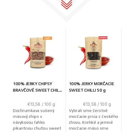
100% JERKY CHIPSY
100% JERKY MORČACIE
BRAVČOVÉ SWEET CHILLI
SWEET CHILLI 50 g
50 g
Jednotková
Jednotková
€13,58 / 100 g
€13,58 / 100 g
cena:
cena:
Dochrumkava sušený
Vybrali sme čerstvé
mäsový chips s
morčacie prsia z českého
návykovou ľahko
chovu. Krehké a jemné
pikantnou chuťou sweet
morčacie mäso sme