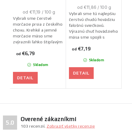
Jednotková
od €11,86 / 100 g
Jednotková
od €11,19 / 100 g
cena:
Vybrali sme tú najlepšiu
cena:
Vybrali sme čerstvé
čerstvú chudú hovädziu
morčacie prsia z českého
falošnú sviečkovú.
chovu. Krehké a jemné
Výraznú chuť hovädzieho
morčacie mäso sme
mäsa sme spojili s
zvýraznili ľahko štipľavým
poriadne ostrou
zázvorom. A na
€7,19
papričkou Habanero. A
od
€6,79
doladenie chuti sme
od
na doladenie chuti sme...
pridali štipku soli,...
Skladom
Skladom
DETAIL
DETAIL
Overené zákazníkmi
5.0
103
recenzií.
Zobraziť všetky recenzie