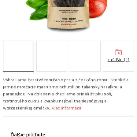
Morčacie
Limitky
Akcie
E-shop
+ ďalšie (1)
Náš príbeh
Kde nás kúpite
Ako vzniká naše sušené mäso
FAQ
Doprava a platba
Vybrali sme čerstvé morčacie prsia z českého chovu. Krehké a
jemné morčacie mäso sme ochutili po taliansky bazalkou a
Ochrana osobných údajov
Kontakt
Blog
Partneri
paradajkou. Na doladenie chuti sme pridali štipku soli,
trstinového cukru a kvapku najkvalitnejšej sójovej a
worcesterskej omáčky.
Viac informácií