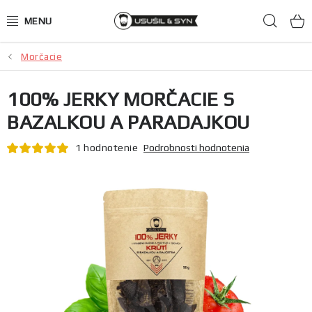
Prejsť
Hľad
na
obsah
Morčacie
JERKY ako darček
100% JERKY MORČACIE S
Mäsové chipsy
BAZALKOU A PARADAJKOU
100% JERKY
1 hodnotenie
Podrobnosti hodnotenia
Hovädzie
Kačacie
Bravčové
Zverinové