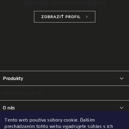
Sledujte nás na Instagrame
ZOBRAZIŤ PROFIL
Z
á
Produkty
p
ä
JERKY ako darček
Informácie pre vás
t
Mäsové chipsy
i
Kde nás kúpite
O nás
100% JERKY
e
Ako vzniká naše sušené mäso
Náš príbeh
Tento web používa súbory cookie. Ďalším
Hovädzie
Kontakt
FAQ
prechádzaním tohto webu vyjadrujete súhlas s ich