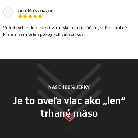
Jana Miškovičová
Veľmi rýchle dodanie tovaru. Mäso odporúčam, veľmi chutné.
Prajem vám veľa spokojných zákazníkov!
NAŠE 100% JERKY
Je to oveľa viac ako „len“
trhané mäso