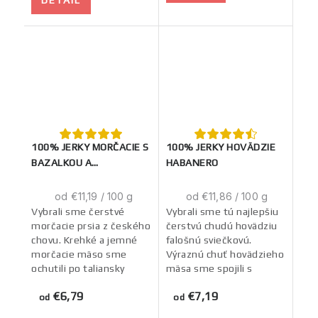
DETAIL
100% JERKY MORČACIE S
100% JERKY HOVÄDZIE
BAZALKOU A
HABANERO
PARADAJKOU
Jednotková
Jednotková
od €11,19 / 100 g
od €11,86 / 100 g
cena:
cena:
Vybrali sme čerstvé
Vybrali sme tú najlepšiu
morčacie prsia z českého
čerstvú chudú hovädziu
chovu. Krehké a jemné
falošnú sviečkovú.
morčacie mäso sme
Výraznú chuť hovädzieho
ochutili po taliansky
mäsa sme spojili s
bazalkou a paradajkou.
poriadne ostrou
€6,79
€7,19
Na doladenie chuti sme
papričkou Habanero. A
od
od
pridali štipku soli,...
na doladenie chuti sme...