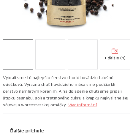
Morčacie
Limitky
Akcie
E-shop
+ ďalšie (1)
Náš príbeh
Kde nás kúpite
Ako vzniká naše sušené mäso
FAQ
Doprava a platba
Vybrali sme tú najlepšiu čerstvú chudú hovädziu falošnú
sviečkovú. Výraznú chuť hovädzieho mäsa sme podčiarkli
Ochrana osobných údajov
Kontakt
Blog
Partneri
čerstvo namletým korením. A na doladenie chuti sme pridali
štipku cesnaku, soli a trstinového cukru a kvapku najkvalitnejšej
sójovej a worcesterskej omáčky.
Viac informácií