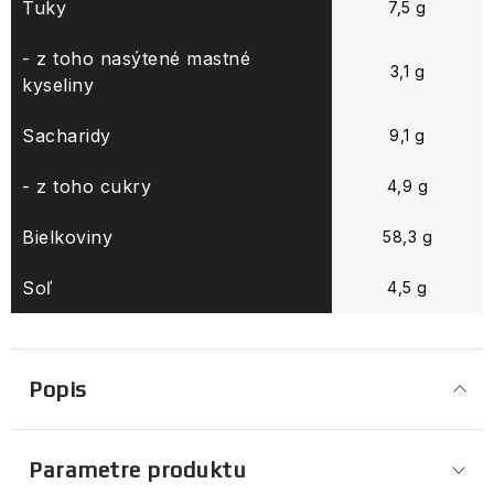
Tuky
7,5 g
- z toho nasýtené mastné
3,1 g
kyseliny
Sacharidy
9,1 g
- z toho cukry
4,9 g
Bielkoviny
58,3 g
Soľ
4,5 g
Popis
Parametre produktu