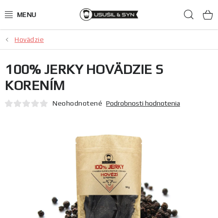
Prejsť
Hľad
na
obsah
Hovädzie
JERKY ako darček
100% JERKY HOVÄDZIE S
Mäsové chipsy
KORENÍM
100% JERKY
Neohodnotené
Podrobnosti hodnotenia
Hovädzie
Kačacie
Bravčové
Zverinové