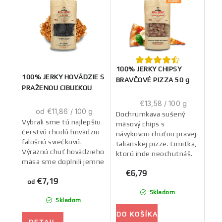
100% JERKY CHIPSY
100% JERKY HOVÄDZIE S
BRAVČOVÉ PIZZA 50 g
PRAŽENOU CIBUĽKOU
Jednotková
€13,58 / 100 g
Jednotková
od €11,86 / 100 g
cena:
Dochrumkava sušený
cena:
Vybrali sme tú najlepšiu
mäsový chips s
čerstvú chudú hovädziu
návykovou chuťou pravej
falošnú sviečkovú.
talianskej pizze. Limitka,
Výraznú chuť hovädzieho
ktorú inde neochutnáš.
mäsa sme doplnili jemne
nasládnutou opečenou
€6,79
€7,19
cibuľkou. A na doladenie
od
chuti sme...
Skladom
Skladom
DO KOŠÍKA