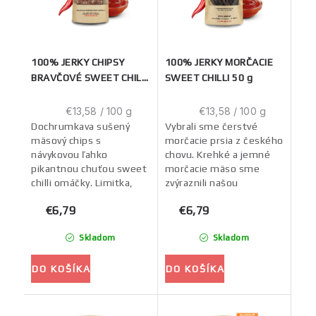
100% JERKY CHIPSY
100% JERKY MORČACIE
BRAVČOVÉ SWEET CHILLI
SWEET CHILLI 50 g
50 g
Jednotková
Jednotková
€13,58 / 100 g
€13,58 / 100 g
cena:
cena:
Dochrumkava sušený
Vybrali sme čerstvé
mäsový chips s
morčacie prsia z českého
návykovou ľahko
chovu. Krehké a jemné
pikantnou chuťou sweet
morčacie mäso sme
chilli omáčky. Limitka,
zvýraznili našou
ktorú inde neochutnáš.
návykovou ľahko
€6,79
€6,79
pikantnou sweet chilli
omáčkou.
Skladom
Skladom
DO KOŠÍKA
DO KOŠÍKA