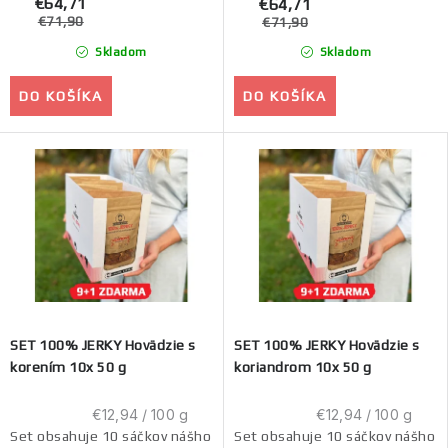
€64,71
€64,71
€71,90
€71,90
Skladom
Skladom
DO KOŠÍKA
DO KOŠÍKA
SET 100% JERKY Hovädzie s
SET 100% JERKY Hovädzie s
korením 10x 50 g
koriandrom 10x 50 g
Jednotková
Jednotková
€12,94 / 100 g
€12,94 / 100 g
cena:
cena:
Set obsahuje 10 sáčkov nášho
Set obsahuje 10 sáčkov nášho