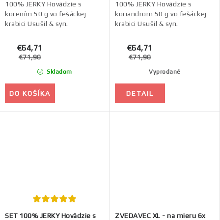
100% JERKY Hovädzie s
100% JERKY Hovädzie s
korením 50 g vo fešáckej
koriandrom 50 g vo fešáckej
krabici Usušil & syn.
krabici Usušil & syn.
€64,71
€64,71
€71,90
€71,90
Skladom
Vyprodané
DO KOŠÍKA
DETAIL
SET 100% JERKY Hovädzie s
ZVEDAVEC XL - na mieru 6x