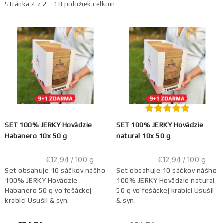
i
e
Stránka
2
z
2
-
18
položiek celkom
s
n
p
i
r
e
o
p
d
r
u
o
k
d
t
u
SET 100% JERKY Hovädzie
SET 100% JERKY Hovädzie
o
k
Habanero 10x 50 g
natural 10x 50 g
v
t
o
Jednotková
Jednotková
€12,94 / 100 g
€12,94 / 100 g
cena:
cena:
Set obsahuje 10 sáčkov nášho
Set obsahuje 10 sáčkov nášho
v
100% JERKY Hovädzie
100% JERKY Hovädzie natural
Habanero 50 g vo fešáckej
50 g vo fešáckej krabici Usušil
krabici Usušil & syn.
& syn.