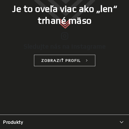
Je to oveľa viac ako „len“
trhané mäso
Sledujte nás na Instagrame
ZOBRAZIŤ PROFIL
Z
á
Produkty
p