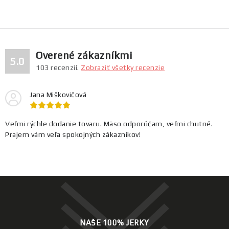
á
á
n
d
k
a
o
c
v
Overené zákazníkmi
i
5.0
a
103
recenzií.
Zobraziť všetky recenzie
e
n
p
i
Jana Miškovičová
r
e
v
k
Veľmi rýchle dodanie tovaru. Mäso odporúčam, veľmi chutné.
Prajem vám veľa spokojných zákazníkov!
y
v
ý
p
i
s
u
NAŠE 100% JERKY