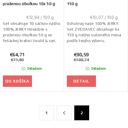
praženou cibuľkou 10x 50 g
150 g
Jednotková
Jednotková
€12,94 / 100 g
€10,07 / 100 g
cena:
cena:
Set obsahuje 10 sáčkov nášho
Ochutnaj naše 100% JERKY.
100% JERKY Hovädzie s
Set ZVEDAVEC obsahuje 6x
praženou cibuľkou 50 g vo
150 g nášho sušeného mäsa
fešáckej krabici Usušil & syn.
podľa tvojho výberu.
€64,71
€90,59
€71,90
€100,74
Skladom
Skladom
DO KOŠÍKA
DETAIL
O
S
1
2
t
v
r
l