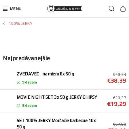
Prejsť
Hľad
na
obsah
100% JERKY
JERKY ako darček
Mäsové chipsy
100% JERKY
Najpredávanejšie
Hovädzie
ZVEDAVEC - na mieru 6x 50 g
€40,74
€38,39
Skladom
Kačacie
MOVIE NIGHT SET 3x 50 g JERKY CHIPSY
€20,37
Bravčové
€19,29
Skladom
Zverinové
SET 100% JERKY Morčacie barbecue 10x
€67,90
50 g