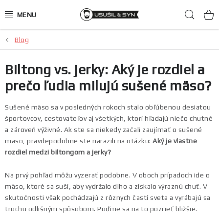
Prejsť
Hľad
na
obsah
Blog
JERKY ako darček
Biltong vs. jerky: Aký je rozdiel a
Mäsové chipsy
prečo ľudia milujú sušené mäso?
100% JERKY
Sušené mäso sa v posledných rokoch stalo obľúbenou desiatou
športovcov, cestovateľov aj všetkých, ktorí hľadajú niečo chutné
Hovädzie
a zároveň výživné. Ak ste sa niekedy začali zaujímať o sušené
mäso, pravdepodobne ste narazili na otázku:
Aký je vlastne
Kačacie
rozdiel medzi biltongom a jerky?
Bravčové
Na prvý pohľad môžu vyzerať podobne. V oboch prípadoch ide o
mäso, ktoré sa suší, aby vydržalo dlho a získalo výraznú chuť. V
skutočnosti však pochádzajú z rôznych častí sveta a vyrábajú sa
Zverinové
trochu odlišným spôsobom. Poďme sa na to pozrieť bližšie.