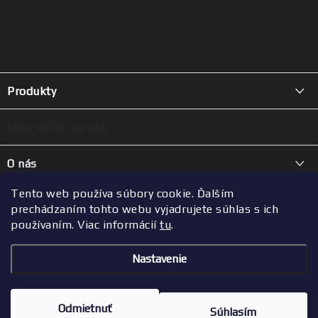
Z
á
Produkty
p
ä
JERKY ako darček
Informácie pre vás
t
Mäsové chipsy
i
Kde nás kúpite
O nás
100% JERKY
e
Ako vzniká naše sušené mäso
Náš príbeh
Tento web používa súbory cookie. Ďalším
Hovädzie
Kontakt
FAQ
prechádzaním tohto webu vyjadrujete súhlas s ich
Parťáci
Kačacie
používaním. Viac informácií
tu
.
Po-Pia
Doprava a platba
Blog
Bravčové
9:00 - 16:00
Nastavenie
Obchodné podmienky
Kontakt
Zverinové
+420 775 271 771
Copyright 2026
Usušil & syn
. Všetky práva vyhradené.
Ochrana osobných údajov
info@ususil.cz
Vytvoril Shoptet
Morčacie
Odmietnuť
Súhlasím
Nastavil tým EshopyUmíme.cz