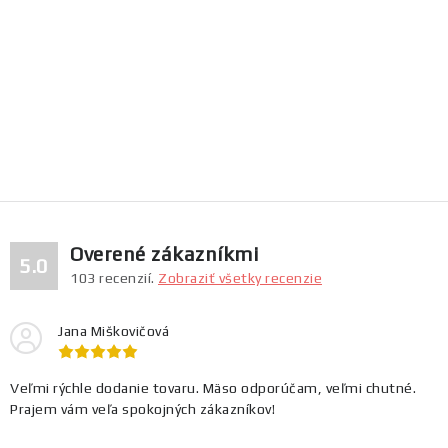
PREDCHÁDZAJÚCI ČLÁNOK
ĎALŠÍ ČLÁNOK
Overené zákazníkmi
5.0
103
recenzií.
Zobraziť všetky recenzie
Jana Miškovičová
Veľmi rýchle dodanie tovaru. Mäso odporúčam, veľmi chutné.
Prajem vám veľa spokojných zákazníkov!