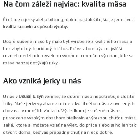
Na čom záleží najviac: kvalita mäsa
Či už ide o jerky alebo biltong, úplne najdôležitejšia je jedna vec:
kvalita surovín a spôsob výroby.
Dobré sušené mäso by malo byť vyrobené z kvalitného mäsa a
bez zbytočných pridaných látok. Práve v tom býva najväčší
rozdiel medzi priemyselnou výrobou a menšou výrobou, kde sa
mäsa naozaj dotýkajú ruky.
Ako vzniká jerky u nás
U nás v
Usušil & syn
veríme, že dobré mäso nepotrebuje zložité
triky. Naše jerky vyrábame ručne z kvalitného mäsa z overených
chovov a v menších várkach. Výsledkom je sušené mäso s
prirodzene vysokým obsahom bielkovín a výraznou chuťou mäsa.
Také, ktoré si môžete vziať na výlet, do práce alebo si ho len tak
otvoriť doma, keď vás prepadne chuť na niečo dobré.