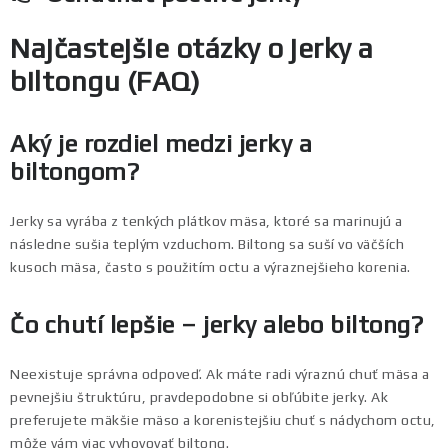
Najčastejšie otázky o jerky a
biltongu (FAQ)
Aký je rozdiel medzi jerky a
biltongom?
Jerky sa vyrába z tenkých plátkov mäsa, ktoré sa marinujú a
následne sušia teplým vzduchom. Biltong sa suší vo väčších
kusoch mäsa, často s použitím octu a výraznejšieho korenia.
Čo chutí lepšie – jerky alebo biltong?
Neexistuje správna odpoveď. Ak máte radi výraznú chuť mäsa a
pevnejšiu štruktúru, pravdepodobne si obľúbite jerky. Ak
preferujete mäkšie mäso a korenistejšiu chuť s nádychom octu,
môže vám viac vyhovovať biltong.