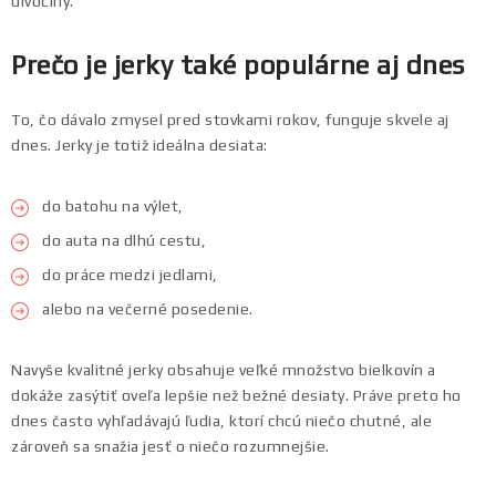
divočiny.
Prečo je jerky také populárne aj dnes
To, čo dávalo zmysel pred stovkami rokov, funguje skvele aj
dnes. Jerky je totiž ideálna desiata:
do batohu na výlet,
do auta na dlhú cestu,
do práce medzi jedlami,
alebo na večerné posedenie.
Navyše kvalitné jerky obsahuje veľké množstvo bielkovín a
dokáže zasýtiť oveľa lepšie než bežné desiaty. Práve preto ho
dnes často vyhľadávajú ľudia, ktorí chcú niečo chutné, ale
zároveň sa snažia jesť o niečo rozumnejšie.